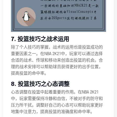
7. 投篮技巧之战术运用
除了个人技巧的掌握，战术的运用也是投篮成功的
重要因素之一。在NBA 2K21中，玩家可以通过选择
合适的战术、传球和移动来创造出投篮的机会。合
理的战术安排可以帮助球员获得更好的出手位置，
提高投篮的命中率。
8. 投篮技巧之心态调整
心态调整在投篮中起着重要的作用。在NBA 2K21
中，玩家需要保持冷静和自信，不被对手的防守和
压力所干扰。调整好自己的心态可以帮助玩家更好
地集中注意力，提高投篮的准确度和命中率。