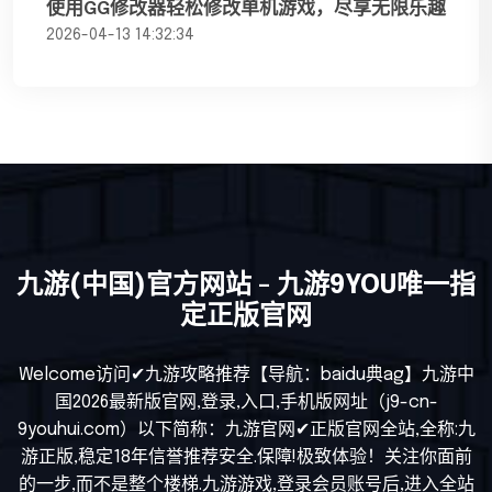
使用GG修改器轻松修改单机游戏，尽享无限乐趣
2026-04-13 14:32:34
九游(中国)官方网站 - 九游9YOU唯一指
定正版官网
Welcome访问✔九游攻略推荐【导航：baidu典ag】九游中
国2026最新版官网,登录,入口,手机版网址（j9-cn-
9youhui.com）以下简称：九游官网✔正版官网全站,全称:九
游正版,稳定18年信誉推荐安全.保障!极致体验！关注你面前
的一步,而不是整个楼梯.九游游戏,登录会员账号后,进入全站