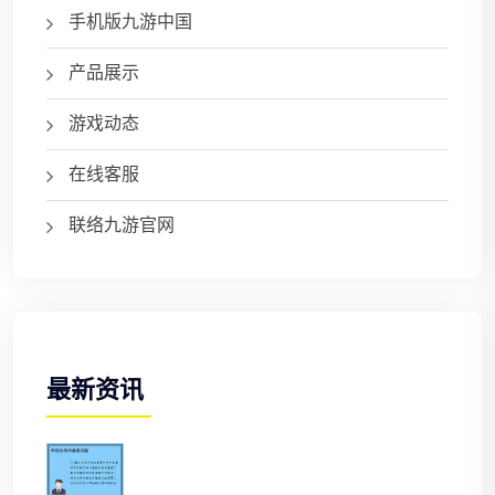
手机版九游中国
产品展示
游戏动态
在线客服
联络九游官网
最新资讯