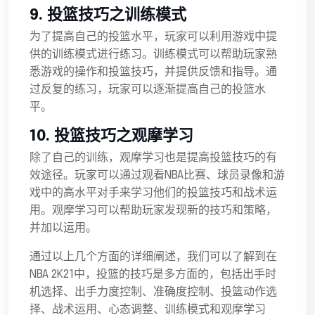
9. 投篮技巧之训练模式
为了提高自己的投篮水平，玩家可以利用游戏中提
供的训练模式进行练习。训练模式可以帮助玩家熟
悉游戏的操作和投篮技巧，并提供反馈和指导。通
过反复的练习，玩家可以逐渐提高自己的投篮水
平。
10. 投篮技巧之观摩学习
除了自己的训练，观摩学习也是提高投篮技巧的有
效途径。玩家可以通过观看NBA比赛、球员录像和游
戏中的高水平对手来学习他们的投篮技巧和战术运
用。观摩学习可以帮助玩家发现新的技巧和策略，
并加以运用。
通过以上几个方面的详细阐述，我们可以了解到在
NBA 2K21中，投篮的技巧是多方面的，包括出手时
机选择、出手力度控制、准确度控制、投篮动作选
择、战术运用、心态调整、训练模式和观摩学习