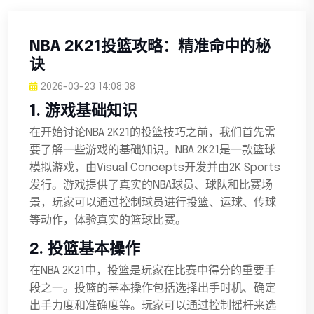
NBA 2K21投篮攻略：精准命中的秘
诀
2026-03-23 14:08:38
1. 游戏基础知识
在开始讨论NBA 2K21的投篮技巧之前，我们首先需
要了解一些游戏的基础知识。NBA 2K21是一款篮球
模拟游戏，由Visual Concepts开发并由2K Sports
发行。游戏提供了真实的NBA球员、球队和比赛场
景，玩家可以通过控制球员进行投篮、运球、传球
等动作，体验真实的篮球比赛。
2. 投篮基本操作
在NBA 2K21中，投篮是玩家在比赛中得分的重要手
段之一。投篮的基本操作包括选择出手时机、确定
出手力度和准确度等。玩家可以通过控制摇杆来选